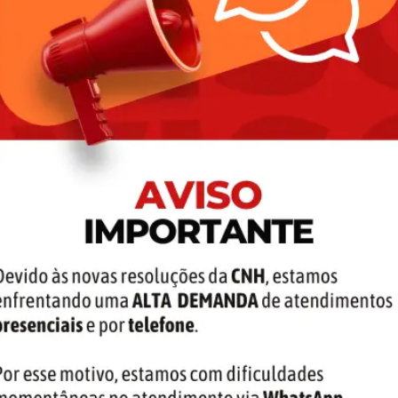
dico) e a avaliação psicológica;
CFC.
itido através do site da Receita Federal (caso não conste
telefone, rede de internet, TV por assinatura, condomínio,
ência assinada no CFC.
e o último serviço realizado, não será exigida a apresentação 
 para ficar disponível para retirada no CFC (Centro de For
iados: Banco do Brasil (somente para correntistas), Banris