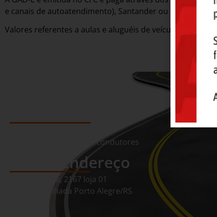
e canais de autoatendimento), Santander ou Sicredi.
Valores referentes a aulas e aluguéis de veículos são pag
CFC Ética Zona Sul
Auto Escola em Porto Alegre
Centro de formação de condutores
Nosso Endereço
Av. Cavalhada, 2167 loja 01
Bairro Cavalhada Porto Alegre/RS