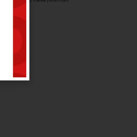
l.com.br
ios
A