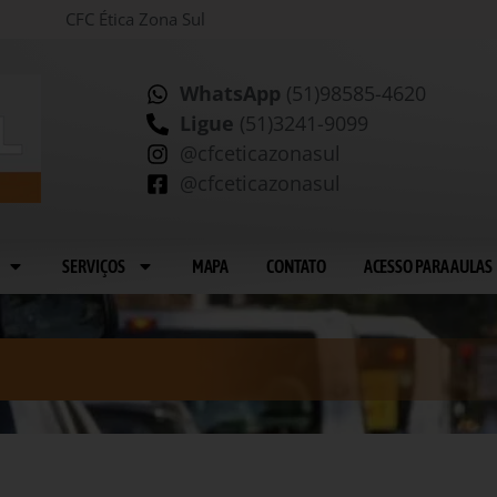
CFC Ética Zona Sul
WhatsApp
(51)98585-4620
Ligue
(51)3241-9099
@cfceticazonasul
@cfceticazonasul
SERVIÇOS
MAPA
CONTATO
ACESSO PARA AULAS