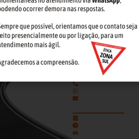
os diretamente no CFC.
Contato
(51)3241-9099
(51)98585-4620
atendimento@cfczonasu
Nossos Horár
De segunda a sexta-feira
Das 8h às 18h
SEM FECHAR AO MEIO DI