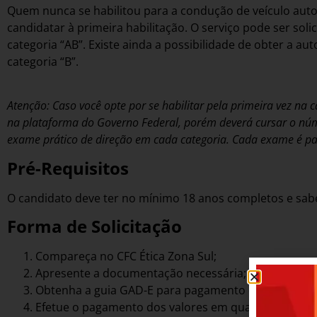
Quem nunca se habilitou para a condução de veículo aut
candidatar à primeira habilitação. O serviço pode ser so
categoria “AB”. Existe ainda a possibilidade de obter a 
categoria “B”.
Atenção: Caso você opte por se habilitar pela primeira vez na
na plataforma do Governo Federal, porém deverá cursar o núm
exame prático de direção em cada categoria. Cada exame é pa
Pré-Requisitos
O candidato deve ter no mínimo 18 anos completos e saber
Forma de Solicitação
Compareça no CFC Ética Zona Sul;
Apresente a documentação necessária;
Obtenha a guia GAD-E para pagamento das taxas;
Efetue o pagamento dos valores em qualquer dos b