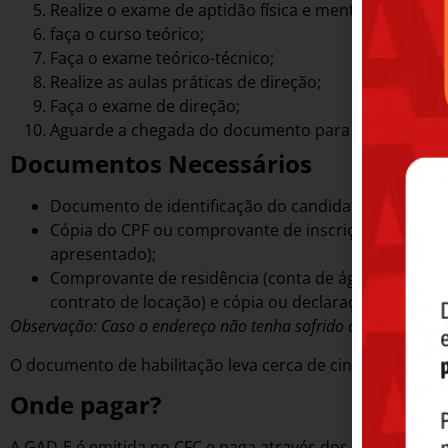
Realize o exame de aptidão física e mental (exame mé
faça o curso teórico;
Faça o exame teórico-técnico;
Realize as aulas práticas de direção;
Faça o exame de direção;
Aguarde a chegada do documento para retirada no 
Documentos Necessários
Documento de identificação do candidato e cópia;
Cópia do CPF ou comprovante de inscrição no CPF, em
apresentado);
Comprovante de residência (conta de água, luz, gás, 
contrato de locação) e cópia ou declaração de resid
Observação: Caso o endereço não tenha sofrido alterações desd
O documento de habilitação leva cerca de cinco dias úteis
Onde pagar?
A GAD-E é emitida no CFC e paga através dos bancos conven