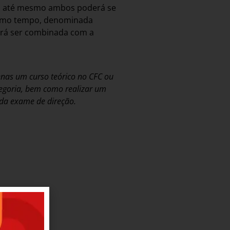
 ou até mesmo ambos poderá se
 mesmo tempo, denominada
derá ser combinada com a
enas um curso teórico no CFC ou
tegoria, bem como realizar um
ada exame de direção.