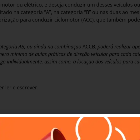
omotor ou elétrico, e deseja conduzir um desses veículos
licitado na categoria “A”, na categoria “B” ou nas duas ao
autorização para conduzir ciclomotor (ACC), que também po
 categoria AB, ou ainda na combinação
ACCB
, poderá realizar ap
ero mínimo de aulas práticas de direção veicular para cada ca
go individualmente, assim como, a locação dos veículos para c
 ler e escrever.
ancos conveniados;