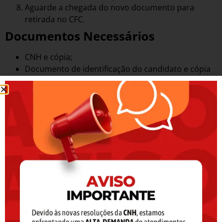
Aguarde a chegada do novo documento para
retirada no CFC.
Documentos Necessários
CNH e cópia;
Documento de identificação do candidato e cópia
(caso a CNH não possua foto);
Comprovante de residência (conta de água, luz,
gás, telefone, rede de internet, TV por assinatura,
condomínio, referente ao último mês ou contrato
de locação) e cópia ou declaração de residência
assinada no CFC.
Observação: Caso o endereço não tenha sofrido alterações
desde o último serviço realizado, não será exigida a
apresentação de comprovante de residência.
Concluído o serviço com sucesso, o documento de
habilitação leva cerca de cinco dias úteis para ficar
disponível para retirada no CFC (Centro de Formação de