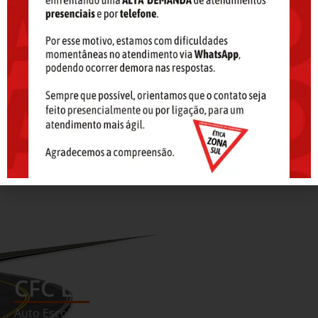
Condutores).
Onde pagar?
A GAD-E é emitida no CFC e paga através de um dos
bancos conveniados: Banco do Brasil (somente para
correntistas), Banrisul, Caixa (lotéricas e canais de
autoatendimento), Santander, Sicredi e Bradesco.
Valores referentes a aulas e aluguéis de veículos são
pagos diretamente no CFC.
CFC Ética Zona Sul
Auto Escola em Porto Alegre