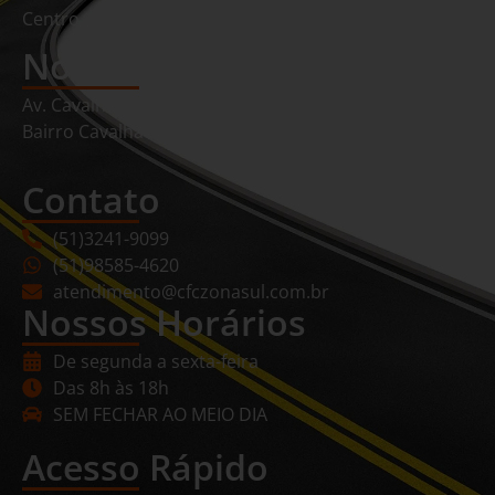
Centro de formação de condutores
Nosso Endereço
Av. Cavalhada, 2167 loja 01
Bairro Cavalhada Porto Alegre/RS
Contato
(51)3241-9099
(51)98585-4620
atendimento@cfczonasul.com.br
Nossos Horários
De segunda a sexta-feira
Das 8h às 18h
SEM FECHAR AO MEIO DIA
Acesso Rápido